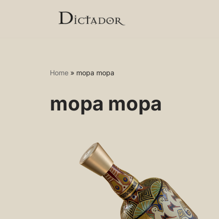
Skip
to
content
Home
»
mopa mopa
mopa mopa